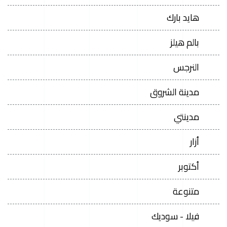
هايد بارك
بالم هيلز
النرجس
مدينة الشروق
مدينتي
أزار
أكتوبر
متنوعة
فيلا - سوديك